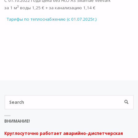
С 01.10.2022 года цена без НсО AS Sillamäe Veevärk
3
за 1 м
воды 1,25 € + за канализацию 1,14 €
Тарифы по теплоснабжению (с 01.07.2025г.)
S
SEARC
fo
ВНИМАНИЕ!
Круглосуточно работает аварийно-диспетчерская